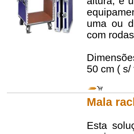
altura, e 
equipamen
uma ou d
com rodas 
Dimensões 
50 cm ( s/
Mala rac
Esta solu