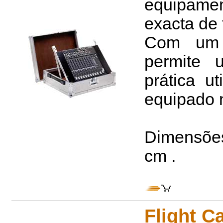
equipame
exacta de 
Com um s
permite
prática u
equipado n
Dimensões i
cm .
Flight C