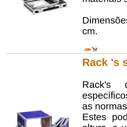
Dimensões 
cm.
Rack 's 
Rack's 
específic
as normas
Estes po