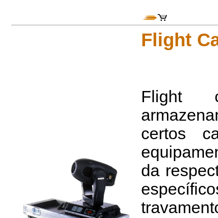
Flight C
Flight
armazena
certos c
equipamen
da respec
específi
travame