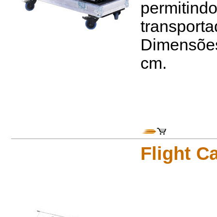
permitind
transport
Dimensões 
cm.
Flight C