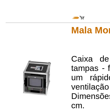
Mala Mon
Caixa d
tampas - f
um rápi
ventilação 
Dimensões 
cm.